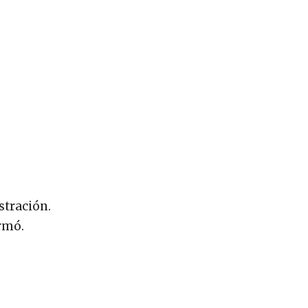
stración.
irmó.