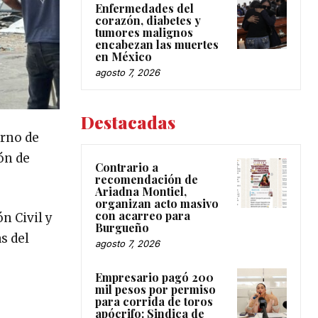
Enfermedades del
corazón, diabetes y
tumores malignos
encabezan las muertes
en México
agosto 7, 2026
Destacadas
erno de
ón de
Contrario a
recomendación de
Ariadna Montiel,
organizan acto masivo
con acarreo para
n Civil y
Burgueño
s del
agosto 7, 2026
Empresario pagó 200
mil pesos por permiso
para corrida de toros
apócrifo: Sindica de