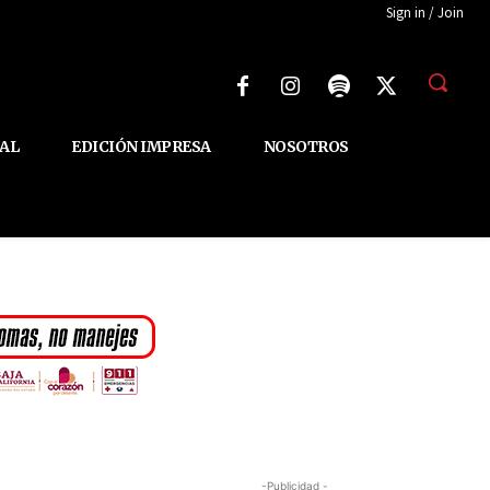
Sign in / Join
AL
EDICIÓN IMPRESA
NOSOTROS
-Publicidad -