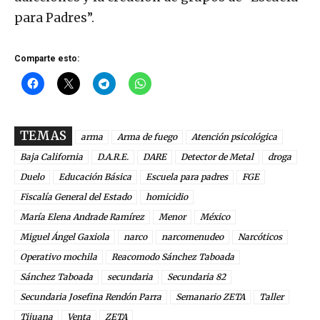
para Padres”.
Comparte esto:
TEMAS
arma
Arma de fuego
Atención psicológica
Baja California
D.A.R.E.
DARE
Detector de Metal
droga
Duelo
Educación Básica
Escuela para padres
FGE
Fiscalía General del Estado
homicidio
María Elena Andrade Ramírez
Menor
México
Miguel Ángel Gaxiola
narco
narcomenudeo
Narcóticos
Operativo mochila
Reacomodo Sánchez Taboada
Sánchez Taboada
secundaria
Secundaria 82
Secundaria Josefina Rendón Parra
Semanario ZETA
Taller
Tijuana
Venta
ZETA