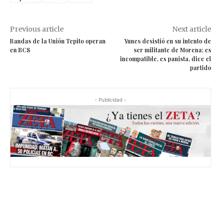
Previous article
Next article
Bandas de la Unión Tepito operan
Yunes desistió en su intento de
en BCS
ser militante de Morena; es
incompatible, es panista, dice el
partido
- Publicidad -