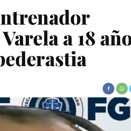
entrenador
Varela a 18 añ
pederastia