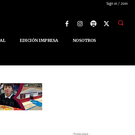
Sign in / Join
AL
EDICIÓN IMPRESA
NOSOTROS
-Publicidad -