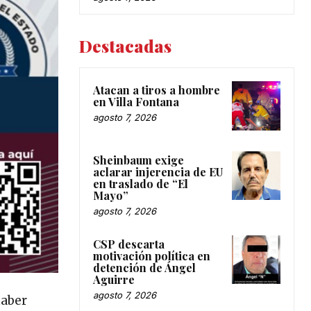
Destacadas
Atacan a tiros a hombre
en Villa Fontana
agosto 7, 2026
Sheinbaum exige
aclarar injerencia de EU
en traslado de “El
Mayo”
agosto 7, 2026
CSP descarta
motivación política en
detención de Ángel
Aguirre
agosto 7, 2026
haber