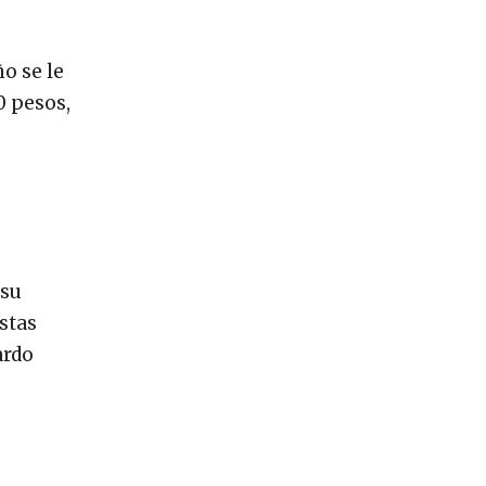
o se le
0 pesos,
 su
stas
ardo