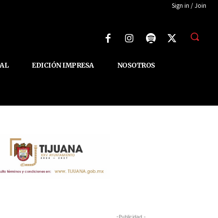
Sign in / Join
AL
EDICIÓN IMPRESA
NOSOTROS
-Publicidad -