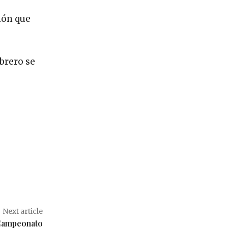
ión que
ebrero se
Next article
 Campeonato