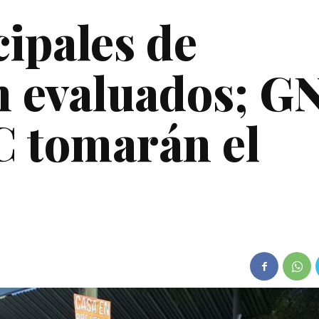
cipales de
n evaluados; GN
C tomarán el