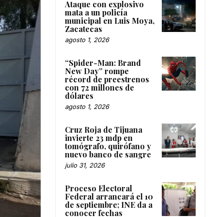
Ataque con explosivo
mata a un policía
municipal en Luis Moya,
Zacatecas
agosto 1, 2026
“Spider-Man: Brand
New Day” rompe
récord de preestrenos
con 72 millones de
dólares
agosto 1, 2026
Cruz Roja de Tijuana
invierte 23 mdp en
tomógrafo, quirófano y
nuevo banco de sangre
julio 31, 2026
Proceso Electoral
Federal arrancará el 10
de septiembre; INE da a
conocer fechas