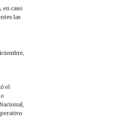
, en caso
ntes las
diciembre,
ó el
mo
 Nacional,
operativo