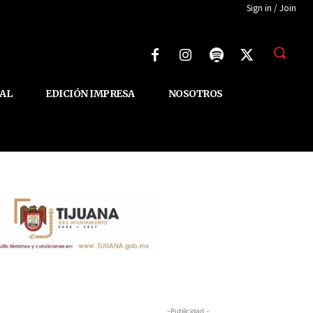
Sign in / Join
AL
EDICIÓN IMPRESA
NOSOTROS
-Publicidad -