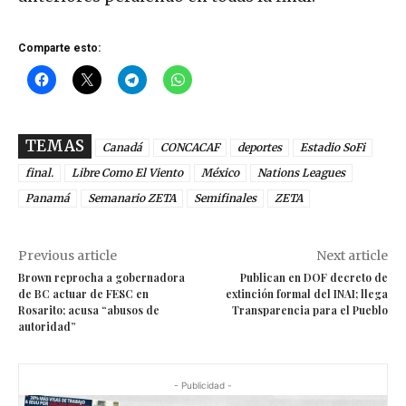
Comparte esto:
TEMAS
Canadá
CONCACAF
deportes
Estadio SoFi
final.
Libre Como El Viento
México
Nations Leagues
Panamá
Semanario ZETA
Semifinales
ZETA
Previous article
Next article
Brown reprocha a gobernadora
Publican en DOF decreto de
de BC actuar de FESC en
extinción formal del INAI; llega
Rosarito; acusa “abusos de
Transparencia para el Pueblo
autoridad”
- Publicidad -