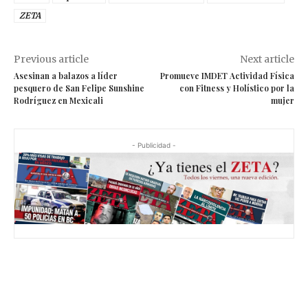
ZETA
Previous article
Next article
Asesinan a balazos a líder
Promueve IMDET Actividad Física
pesquero de San Felipe Sunshine
con Fitness y Holístico por la
Rodríguez en Mexicali
mujer
- Publicidad -