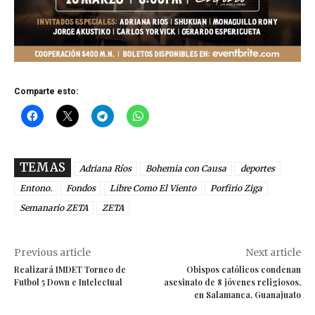
Comparte esto:
TEMAS
Adriana Ríos
Bohemia con Causa
deportes
Entono.
Fondos
Libre Como El Viento
Porfirio Ziga
Semanario ZETA
ZETA
Previous article
Next article
Realizará IMDET Torneo de
Obispos católicos condenan
Futbol 5 Down e Intelectual
asesinato de 8 jóvenes religiosos,
en Salamanca, Guanajuato