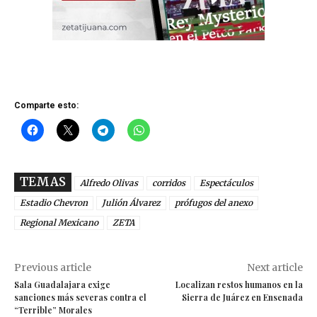
Comparte esto:
TEMAS
Alfredo Olivas
corridos
Espectáculos
Estadio Chevron
Julión Álvarez
prófugos del anexo
Regional Mexicano
ZETA
Previous article
Next article
Sala Guadalajara exige
Localizan restos humanos en la
sanciones más severas contra el
Sierra de Juárez en Ensenada
“Terrible” Morales