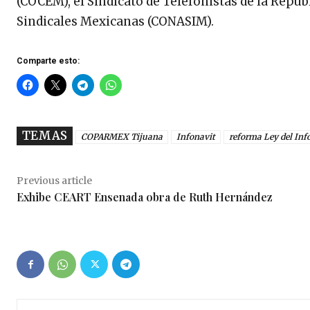
(COCEM), el Sindicato de Telefonistas de la Rep
Sindicales Mexicanas (CONASIM).
Comparte esto:
TEMAS
COPARMEX Tijuana
Infonavit
reforma Ley del Inf
Previous article
Exhibe CEART Ensenada obra de Ruth Hernández