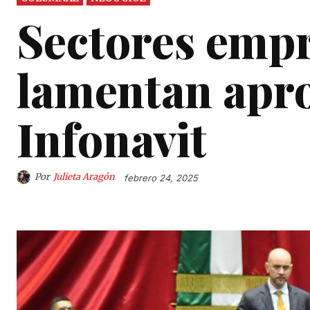
Sectores empr
lamentan apro
Infonavit
Por
Julieta Aragón
febrero 24, 2025