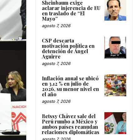
Sheinbaum exige
aclarar injerencia de EU
en traslado de “El
Mayo”
agosto 7, 2026
CSP descarta
motivación política en
detención de Ángel
Aguirre
agosto 7, 2026
Inflación anual se ubicó
en 3.12 % en julio de
2026, su menor nivel en
el año
agosto 7, 2026
Betssy Chávez sale del
Perú rumbo a México y
ambos países reanudan
relaciones diplomáticas
agosto 7, 2026