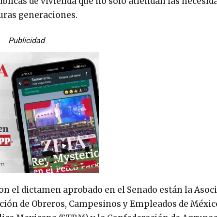
úblicas de vivienda que no sólo atiendan las necesid
turas generaciones.
Publicidad
ron el dictamen aprobado en el Senado están la Asoc
eración de Obreros, Campesinos y Empleados de Méxic