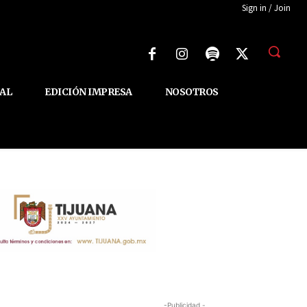
Sign in / Join
AL
EDICIÓN IMPRESA
NOSOTROS
-Publicidad -