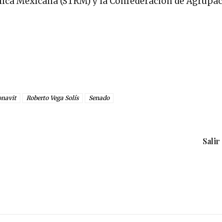
ública Mexicana (STRM) y la Confederación de Agrupa
onavit
Roberto Vega Solís
Senado
Salir