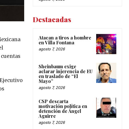
Destacadas
Atacan a tiros a hombre
Mexicana
en Villa Fontana
el
agosto 7, 2026
e cuentas
Sheinbaum exige
aclarar injerencia de EU
en traslado de “El
 Ejecutivo
Mayo”
agosto 7, 2026
os
CSP descarta
motivación política en
detención de Ángel
Aguirre
agosto 7, 2026