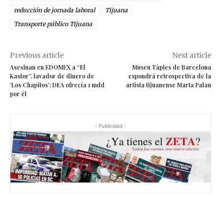
Cámara de Senadores
Manifestación
México
reducción de jornada laboral
Tijuana
Transporte público Tijuana
Previous article
Next article
Asesinan en EDOMEX a “El
Museu Tàpies de Barcelona
Kastor”, lavador de dinero de
expondrá retrospectiva de la
‘Los Chapitos’; DEA ofrecía 1 mdd
artista tijuanense Marta Palau
por él
- Publicidad -