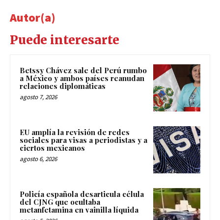
Autor(a)
Puede interesarte
Betssy Chávez sale del Perú rumbo
a México y ambos países reanudan
relaciones diplomáticas
agosto 7, 2026
EU amplía la revisión de redes
sociales para visas a periodistas y a
ciertos mexicanos
agosto 6, 2026
Policía española desarticula célula
del CJNG que ocultaba
metanfetamina en vainilla líquida