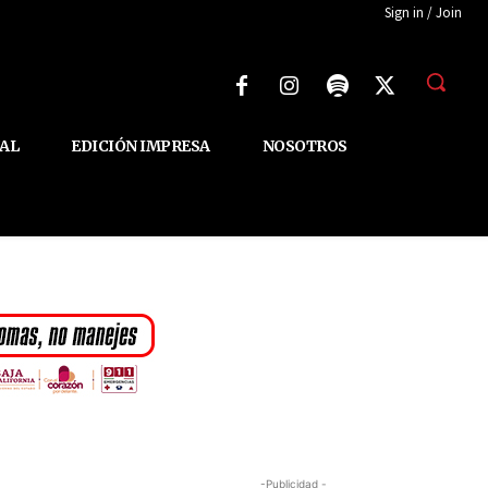
Sign in / Join
AL
EDICIÓN IMPRESA
NOSOTROS
-Publicidad -