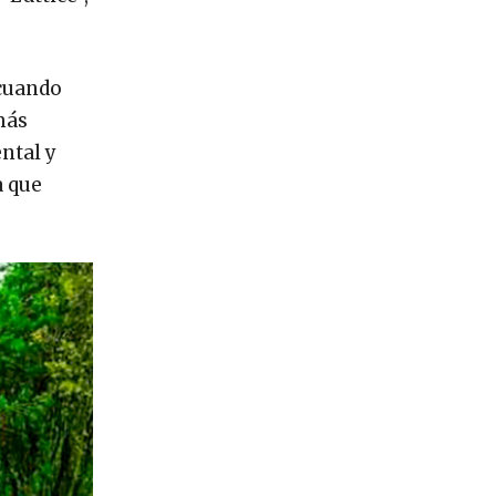
 cuando
más
ntal y
a que