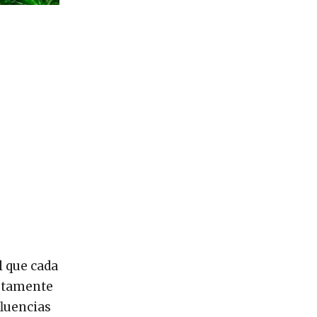
l que cada
etamente
fluencias