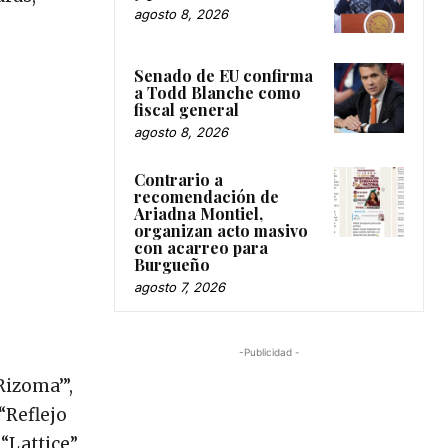
agosto 8, 2026
Senado de EU confirma
a Todd Blanche como
fiscal general
agosto 8, 2026
Contrario a
recomendación de
Ariadna Montiel,
organizan acto masivo
con acarreo para
Burgueño
agosto 7, 2026
-Publicidad -
Rizoma’”,
“Reflejo
“Lattice”,