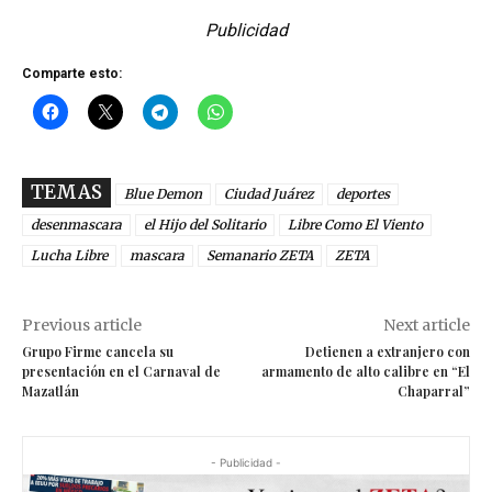
Publicidad
Comparte esto:
TEMAS
Blue Demon
Ciudad Juárez
deportes
desenmascara
el Hijo del Solitario
Libre Como El Viento
Lucha Libre
mascara
Semanario ZETA
ZETA
Previous article
Next article
Grupo Firme cancela su
Detienen a extranjero con
presentación en el Carnaval de
armamento de alto calibre en “El
Mazatlán
Chaparral”
- Publicidad -