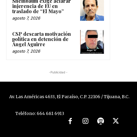
Sheinbaum exige aclarar
injerencia de EU en
traslado de “El Mayo”
agosto 7, 2026
CSP descarta motivación
política en detención de
Ángel Aguirre
agosto 7, 2026
-Publicidad -
Av. Las Américas 4633, El Paraíso, C.P. 22106 / Tijuana, B.C.
Teléfono: 664 681 6913