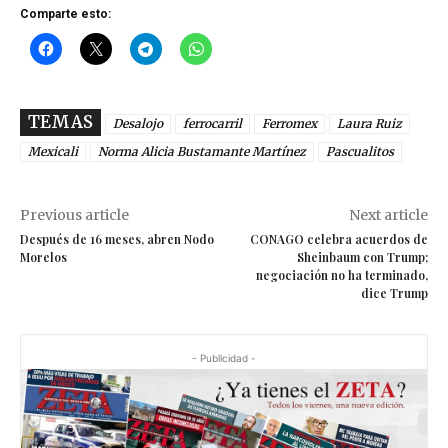
Comparte esto:
TEMAS
Desalojo
ferrocarril
Ferromex
Laura Ruiz
Mexicali
Norma Alicia Bustamante Martínez
Pascualitos
Previous article
Next article
Después de 16 meses, abren Nodo
CONAGO celebra acuerdos de
Morelos
Sheinbaum con Trump;
negociación no ha terminado,
dice Trump
- Publicidad -