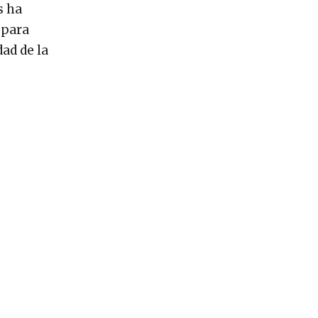
s ha
 para
dad de la