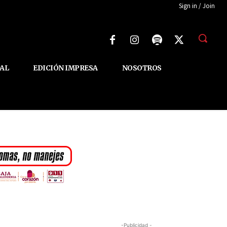
Sign in / Join
AL
EDICIÓN IMPRESA
NOSOTROS
-Publicidad -