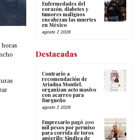
Enfermedades del
corazón, diabetes y
tumores malignos
encabezan las muertes
en México
agosto 7, 2026
s horas
Destacadas
ancho
Contrario a
recomendación de
turas
Ariadna Montiel,
organizan acto masivo
zar
con acarreo para
Burgueño
agosto 7, 2026
Empresario pagó 200
mil pesos por permiso
para corrida de toros
apócrifo: Sindica de