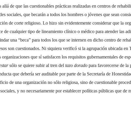
llá de que las cuestionables prácticas realizadas en centros de rehabili
des sociales, que becarán a todos los hombres o jóvenes que sean cons
ación de corte religioso. Lo hizo sin evidentemente considerar que la or
ce de cualquier tipo de lineamiento clínico o médico para atender las ad
rindar una “beca” para todos los que se internen en dicho centro de rehab
sos son cuestionados. Ni siquiera verificó si la agrupación ubicada en 
 organizaciones que sí satisfacen los requisitos gubernamentales de espe
estar
sólo se quiere subir al tren del
tazo dorado
para favorecerse de la 
nducta que debería ser auditable por parte de la Secretaría de Honestida
ficio de una organización no sólo religiosa, sino de cuestionable proce
sociales, y no necesariamente por establecer políticas públicas que de m