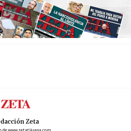
dacción Zeta
n de www.zetatijuana.com