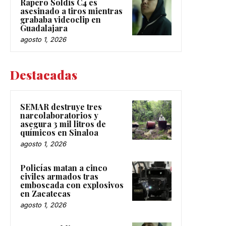
Rapero Soldis C4 es
asesinado a tiros mientras
grababa videoclip en
Guadalajara
agosto 1, 2026
Destacadas
SEMAR destruye tres
narcolaboratorios y
asegura 3 mil litros de
químicos en Sinaloa
agosto 1, 2026
Policías matan a cinco
civiles armados tras
emboscada con explosivos
en Zacatecas
agosto 1, 2026