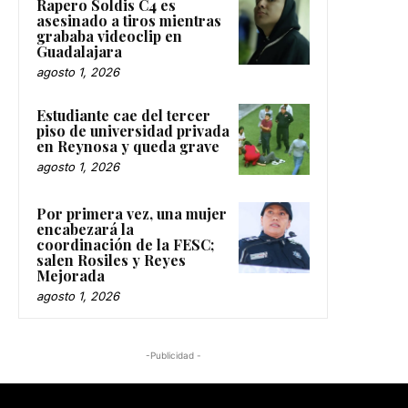
Rapero Soldis C4 es
asesinado a tiros mientras
grababa videoclip en
Guadalajara
agosto 1, 2026
Estudiante cae del tercer
piso de universidad privada
en Reynosa y queda grave
agosto 1, 2026
Por primera vez, una mujer
encabezará la
coordinación de la FESC;
salen Rosiles y Reyes
Mejorada
agosto 1, 2026
-Publicidad -