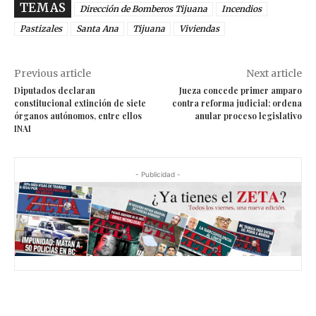
TEMAS
Dirección de Bomberos Tijuana
Incendios
Pastizales
Santa Ana
Tijuana
Viviendas
Previous article
Next article
Diputados declaran
Jueza concede primer amparo
constitucional extinción de siete
contra reforma judicial; ordena
órganos autónomos, entre ellos
anular proceso legislativo
INAI
- Publicidad -