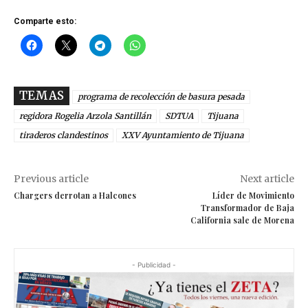
Comparte esto:
TEMAS
programa de recolección de basura pesada
regidora Rogelia Arzola Santillán
SDTUA
Tijuana
tiraderos clandestinos
XXV Ayuntamiento de Tijuana
Previous article
Next article
Chargers derrotan a Halcones
Líder de Movimiento
Transformador de Baja
California sale de Morena
- Publicidad -