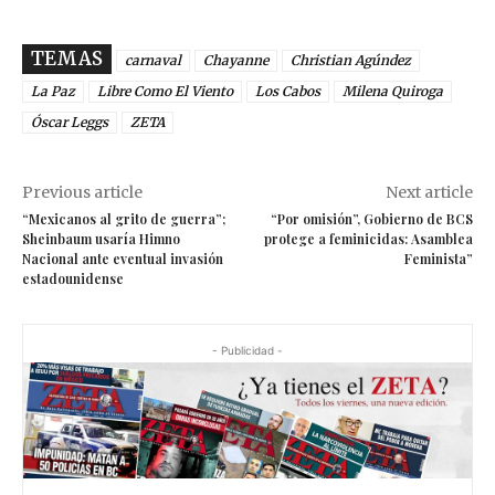
TEMAS
carnaval
Chayanne
Christian Agúndez
La Paz
Libre Como El Viento
Los Cabos
Milena Quiroga
Óscar Leggs
ZETA
Previous article
Next article
“Mexicanos al grito de guerra”;
“Por omisión”, Gobierno de BCS
Sheinbaum usaría Himno
protege a feminicidas: Asamblea
Nacional ante eventual invasión
Feminista”
estadounidense
- Publicidad -