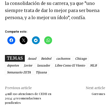
la consolidación de su carrera, ya que “uno
siempre trata de dar lo mejor para ser buena
persona, y a lo mejor un ídolo”, confía.
Comparte esto:
TEMAS
Assad
Beisbol
cachorros
Chicago
deportes
Javier
lanzador
Libre Como El Viento
MLB
Semanario ZETA
Tijuana
Previous article
Next article
4 mil 190 atenciones de CEDH en
Gorrones
2024; 4 recomendaciones
pendientes