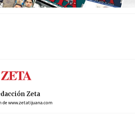
dacción Zeta
n de www.zetatijuana.com