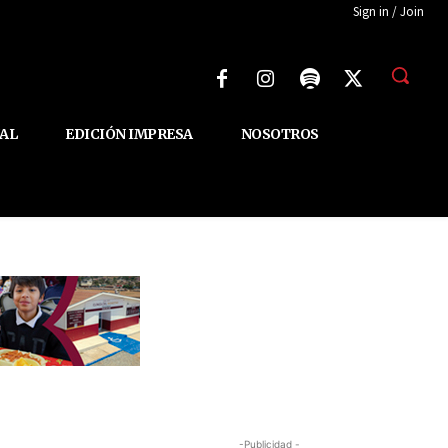
Sign in / Join
AL
EDICIÓN IMPRESA
NOSOTROS
-Publicidad -