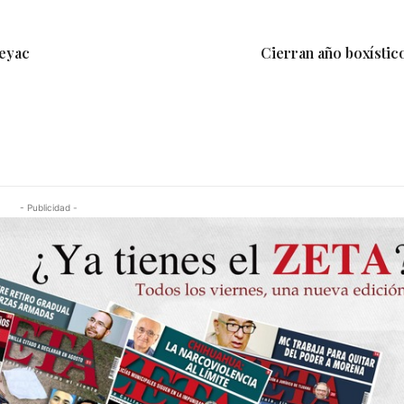
peyac
Cierran año boxístic
- Publicidad -