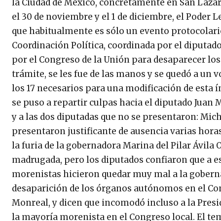
la Ciudad de México, concretamente en San Lázaro
el 30 de noviembre y el 1 de diciembre, el Poder L
que habitualmente es sólo un evento protocolario
Coordinación Política, coordinada por el diputa
por el Congreso de la Unión para desaparecer los
trámite, se les fue de las manos y se quedó a un 
los 17 necesarios para una modificación de esta ín
se puso a repartir culpas hacia el diputado Jua
y a las dos diputadas que no se presentaron: Mic
presentaron justificante de ausencia varias hora
la furia de la gobernadora Marina del Pilar Ávila
madrugada, pero los diputados confiaron que a es
morenistas hicieron quedar muy mal a la gobernad
desaparición de los órganos autónomos en el Cong
Monreal, y dicen que incomodó incluso a la Pres
la mayoría morenista en el Congreso local. El tem