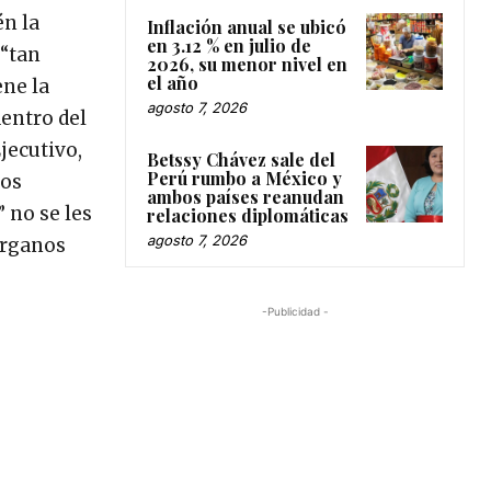
én la
Inflación anual se ubicó
en 3.12 % en julio de
 “tan
2026, su menor nivel en
el año
ene la
agosto 7, 2026
dentro del
jecutivo,
Betssy Chávez sale del
Perú rumbo a México y
dos
ambos países reanudan
 no se les
relaciones diplomáticas
agosto 7, 2026
órganos
-Publicidad -