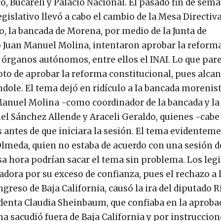
, Bucareli y Palacio Nacional. El pasado fin de sema
egislativo llevó a cabo el cambio de la Mesa Directiva
, la bancada de Morena, por medio de la Junta de
do Juan Manuel Molina, intentaron aprobar la reform
 órganos autónomos, entre ellos el INAI. Lo que pare
voto de aprobar la reforma constitucional, pues alcan
dole. El tema dejó en ridículo a la bancada morenista
n Manuel Molina -como coordinador de la bancada y l
hel Sánchez Allende y Araceli Geraldo, quienes -cabe
s antes de que iniciara la sesión. El tema evidentem
 Olmeda, quien no estaba de acuerdo con una sesión d
a hora podrían sacar el tema sin problema. Los leg
ora por su exceso de confianza, pues el rechazo a 
reso de Baja California, causó la ira del diputado R
identa Claudia Sheinbaum, que confiaba en la aproba
a sacudió fuera de Baja California y por instruccion