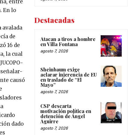
na, entre
. En lo
Destacadas
a avalada
cía de
Atacan a tiros a hombre
en Villa Fontana
zó 16 de
agosto 7, 2026
, la cual
a JUCOPO-
Sheinbaum exige
 señalar-
aclarar injerencia de EU
en traslado de “El
ente causó
Mayo”
e
agosto 7, 2026
isladores
CSP descarta
la
motivación política en
icardo
detención de Ángel
Aguirre
ción dado
agosto 7, 2026
es