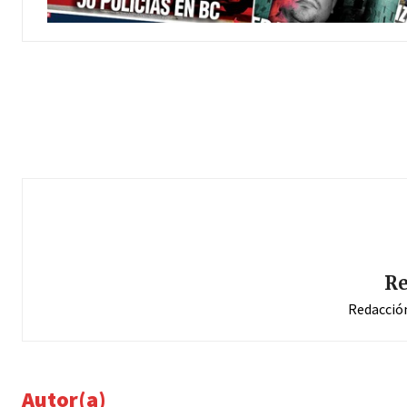
Re
Redacció
Autor(a)