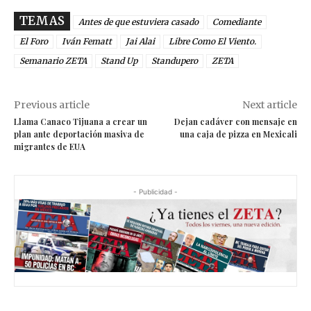
TEMAS
Antes de que estuviera casado
Comediante
El Foro
Iván Fematt
Jai Alai
Libre Como El Viento.
Semanario ZETA
Stand Up
Standupero
ZETA
Previous article
Next article
Llama Canaco Tijuana a crear un
Dejan cadáver con mensaje en
plan ante deportación masiva de
una caja de pizza en Mexicali
migrantes de EUA
- Publicidad -