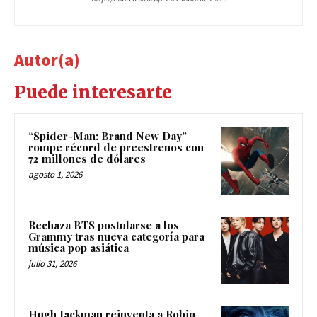
Autor(a)
Puede interesarte
“Spider-Man: Brand New Day”
rompe récord de preestrenos con
72 millones de dólares
agosto 1, 2026
Rechaza BTS postularse a los
Grammy tras nueva categoría para
música pop asiática
julio 31, 2026
Hugh Jackman reinventa a Robin