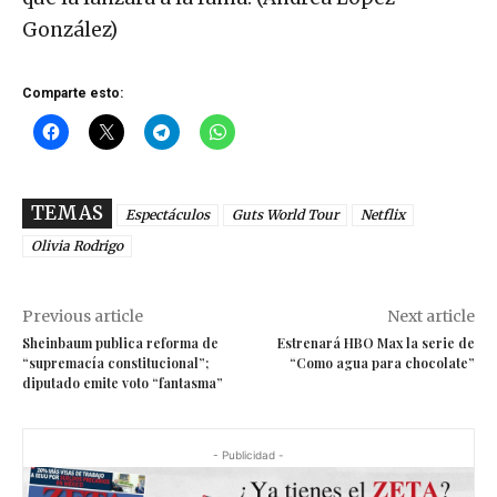
González)
Comparte esto:
TEMAS
Espectáculos
Guts World Tour
Netflix
Olivia Rodrigo
Previous article
Next article
Sheinbaum publica reforma de
Estrenará HBO Max la serie de
“supremacía constitucional”;
“Como agua para chocolate”
diputado emite voto “fantasma”
- Publicidad -