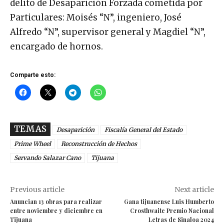
delito de Desaparición Forzada cometida por
Particulares: Moisés “N”, ingeniero, José
Alfredo “N”, supervisor general y Magdiel “N”,
encargado de hornos.
Comparte esto:
TEMAS
Desaparición
Fiscalía General del Estado
Prime Wheel
Reconstrucción de Hechos
Servando Salazar Cano
Tijuana
Previous article
Next article
Anuncian 13 obras para realizar
Gana tijuanense Luis Humberto
entre noviembre y diciembre en
Crosthwaite Premio Nacional
Tijuana
Letras de Sinaloa 2024