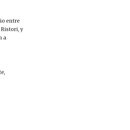
io entre
Ristori, y
n a
te,