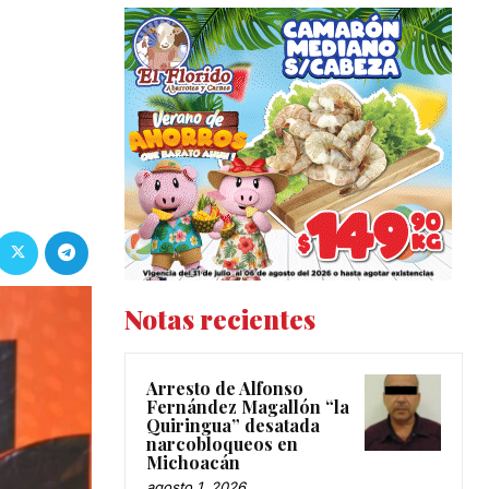
Notas recientes
Arresto de Alfonso
Fernández Magallón “la
Quiringua” desatada
narcobloqueos en
Michoacán
agosto 1, 2026