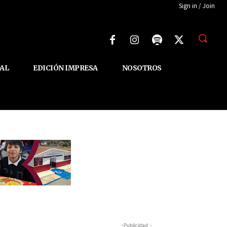
Sign in / Join
AL
EDICIÓN IMPRESA
NOSOTROS
-Publicidad -