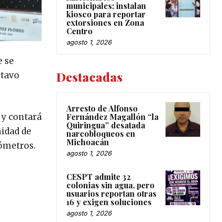
municipales; instalan
kiosco para reportar
extorsiones en Zona
Centro
agosto 1, 2026
e se
Destacadas
ctavo
Arresto de Alfonso
 y contará
Fernández Magallón “la
Quiringua” desatada
nidad de
narcobloqueos en
Michoacán
lómetros.
agosto 1, 2026
CESPT admite 32
colonias sin agua, pero
usuarios reportan otras
16 y exigen soluciones
agosto 1, 2026