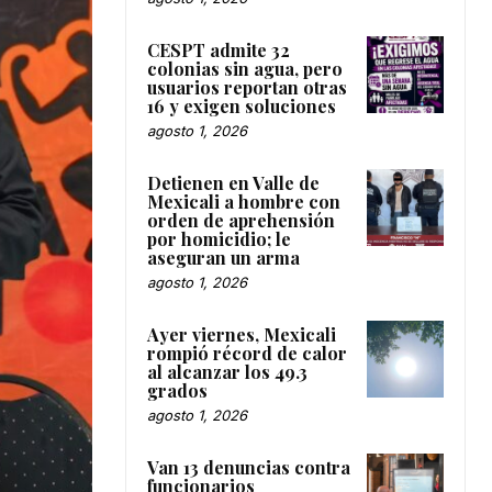
CESPT admite 32
colonias sin agua, pero
usuarios reportan otras
16 y exigen soluciones
agosto 1, 2026
Detienen en Valle de
Mexicali a hombre con
orden de aprehensión
por homicidio; le
aseguran un arma
agosto 1, 2026
Ayer viernes, Mexicali
rompió récord de calor
al alcanzar los 49.3
grados
agosto 1, 2026
Van 13 denuncias contra
funcionarios