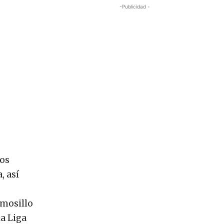
-Publicidad -
los
, así
rmosillo
la Liga