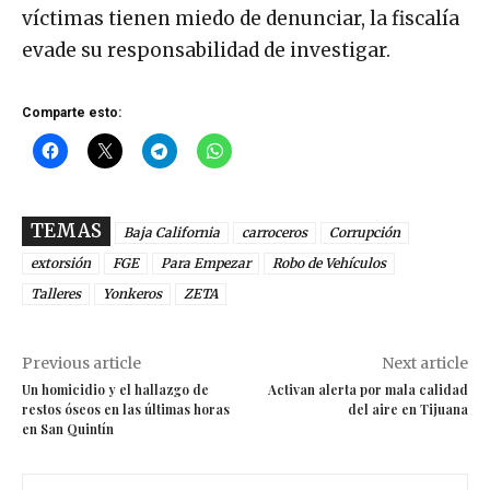
víctimas tienen miedo de denunciar, la fiscalía
evade su responsabilidad de investigar.
Comparte esto:
TEMAS
Baja California
carroceros
Corrupción
extorsión
FGE
Para Empezar
Robo de Vehículos
Talleres
Yonkeros
ZETA
Previous article
Next article
Un homicidio y el hallazgo de
Activan alerta por mala calidad
restos óseos en las últimas horas
del aire en Tijuana
en San Quintín