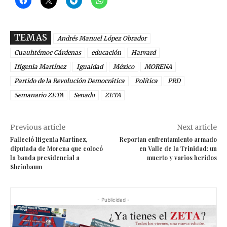
TEMAS
Andrés Manuel López Obrador
Cuauhtémoc Cárdenas
educación
Harvard
Ifigenia Martínez
Igualdad
México
MORENA
Partido de la Revolución Democrática
Política
PRD
Semanario ZETA
Senado
ZETA
Previous article
Next article
Falleció Ifigenia Martínez,
Reportan enfrentamiento armado
diputada de Morena que colocó
en Valle de la Trinidad: un
la banda presidencial a
muerto y varios heridos
Sheinbaum
- Publicidad -