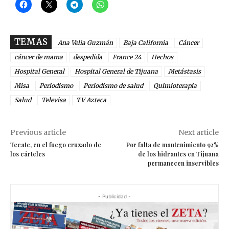
TEMAS
Ana Velia Guzmán
Baja California
Cáncer
cáncer de mama
despedida
France 24
Hechos
Hospital General
Hospital General de Tijuana
Metástasis
Misa
Periodismo
Periodismo de salud
Quimioterapia
Salud
Televisa
TV Azteca
Previous article
Next article
Tecate, en el fuego cruzado de
Por falta de mantenimiento 92%
los cárteles
de los hidrantes en Tijuana
permanecen inservibles
- Publicidad -