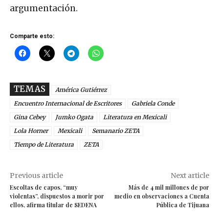
argumentación.
Comparte esto:
TEMAS
América Gutiérrez
Encuentro Internacional de Escritores
Gabriela Conde
Gina Cebey
Jumko Ogata
Literatura en Mexicali
Lola Horner
Mexicali
Semanario ZETA
Tiempo de Literatura
ZETA
Previous article
Next article
Escoltas de capos, “muy
Más de 4 mil millones de por
violentas”, dispuestos a morir por
medio en observaciones a Cuenta
ellos, afirma titular de SEDENA
Pública de Tijuana