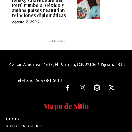
Betssy Chávez sale del
Perú rumbo a México y
ambos países reanudan
relaciones diplomáticas
agosto 7, 2026
-Publicidad -
Av. Las Américas 4633, El Paraíso, C.P. 22106 / Tijuana, B.C.
Teléfono: 664 681 6913
Mapa de Sitio
INICIO
NOTICIAS DEL DÍA