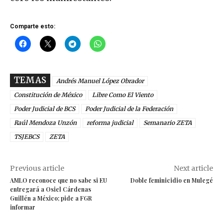
Comparte esto:
TEMAS
Andrés Manuel López Obrador
Constitución de México
Libre Como El Viento
Poder Judicial de BCS
Poder Judicial de la Federación
Raúl Mendoza Unzón
reforma judicial
Semanario ZETA
TSJEBCS
ZETA
Previous article
Next article
AMLO reconoce que no sabe si EU
Doble feminicidio en Mulegé
entregará a Osiel Cárdenas
Guillén a México; pide a FGR
informar