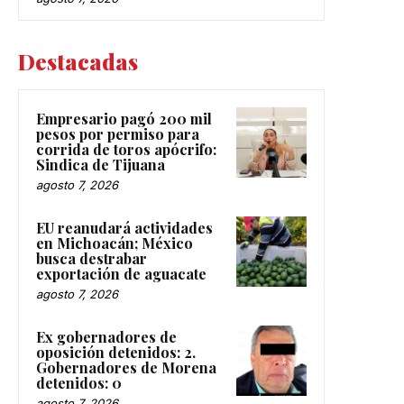
Destacadas
Empresario pagó 200 mil
pesos por permiso para
corrida de toros apócrifo:
Sindica de Tijuana
agosto 7, 2026
EU reanudará actividades
en Michoacán; México
busca destrabar
exportación de aguacate
agosto 7, 2026
Ex gobernadores de
oposición detenidos: 2.
Gobernadores de Morena
detenidos: 0
agosto 7, 2026