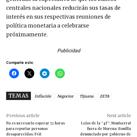
centrales nacionales reducirán sus tasas de
interés en sus respectivas reuniones de
política monetaria a celebrarse
próximamente.
Publicidad
Comparte esto:
TEMAS
Inflación
Negocioz
Tijuana
ZETA
Previous article
Next article
No es necesario esperar 72 horas
Lejos de la “4T”: Montserrat
para reportar personas
fuera de Morena; Bonilla
desaparecidas: FGE
denunciado por gobierno de