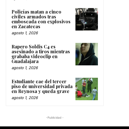
Policías matan a cinco
civiles armados tras
emboscada con explosivos
en Zacatecas
agosto 1, 2026
Rapero Soldis C4 es
asesinado a tiros mientras
grababa videoclip en
Guadalajara
agosto 1, 2026
Estudiante cae del tercer
piso de universidad privada
en Reynosa y queda grave
agosto 1, 2026
-Publicidad -