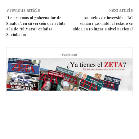
Previous article
Next article
“Le creemos al gobernador de
Anuncios de inversión a BC
Sinaloa”, en su versión que refuta
suman 1,720 mdd; el estado se
a la de “El Mayo”, enfatiza
ubica en 10 lugar a nivel nacional
Sheinbaum
- Publicidad -