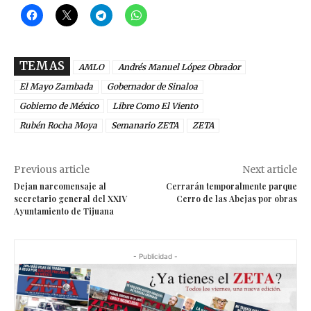
TEMAS
AMLO
Andrés Manuel López Obrador
El Mayo Zambada
Gobernador de Sinaloa
Gobierno de México
Libre Como El Viento
Rubén Rocha Moya
Semanario ZETA
ZETA
Previous article
Next article
Dejan narcomensaje al
Cerrarán temporalmente parque
secretario general del XXIV
Cerro de las Abejas por obras
Ayuntamiento de Tijuana
- Publicidad -