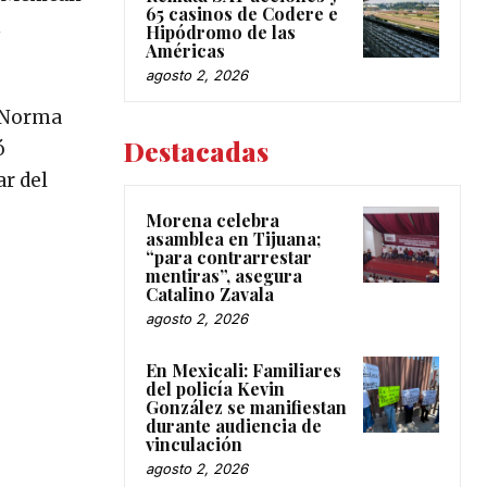
65 casinos de Codere e
n
Hipódromo de las
Américas
agosto 2, 2026
 (Norma
Destacadas
ó
ar del
Morena celebra
asamblea en Tijuana;
“para contrarrestar
mentiras”, asegura
Catalino Zavala
agosto 2, 2026
En Mexicali: Familiares
del policía Kevin
González se manifiestan
durante audiencia de
vinculación
agosto 2, 2026