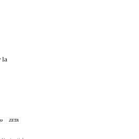
 la
go
ZETA