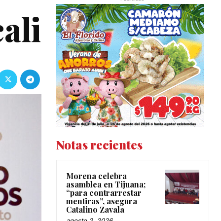
ali
Notas recientes
Morena celebra
asamblea en Tijuana;
“para contrarrestar
mentiras”, asegura
Catalino Zavala
agosto 2, 2026