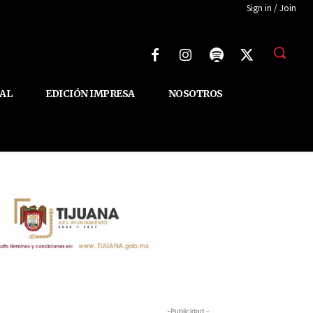
Sign in / Join
AL
EDICIÓN IMPRESA
NOSOTROS
-Publicidad -