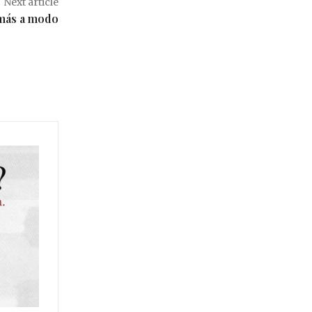
Next article
más a modo