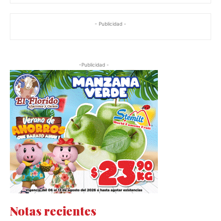
- Publicidad -
-Publicidad -
Notas recientes