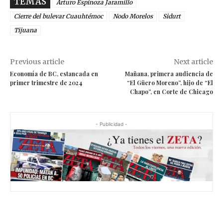
TEMAS
Arturo Espinoza Jaramillo
Cierre del bulevar Cuauhtémoc
Nodo Morelos
Sidurt
Tijuana
Previous article
Next article
Economía de BC, estancada en
Mañana, primera audiencia de
primer trimestre de 2024
“El Güero Moreno”, hijo de “El
Chapo”, en Corte de Chicago
- Publicidad -