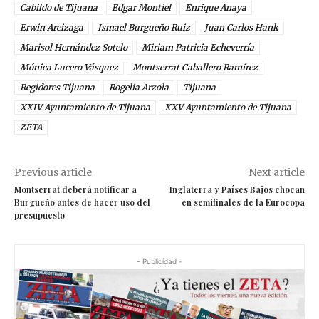
Cabildo de Tijuana
Edgar Montiel
Enrique Anaya
Erwin Areizaga
Ismael Burgueño Ruiz
Juan Carlos Hank
Marisol Hernández Sotelo
Miriam Patricia Echeverría
Mónica Lucero Vásquez
Montserrat Caballero Ramírez
Regidores Tijuana
Rogelia Arzola
Tijuana
XXIV Ayuntamiento de Tijuana
XXV Ayuntamiento de Tijuana
ZETA
Previous article
Next article
Montserrat deberá notificar a
Inglaterra y Países Bajos chocan
Burgueño antes de hacer uso del
en semifinales de la Eurocopa
presupuesto
- Publicidad -