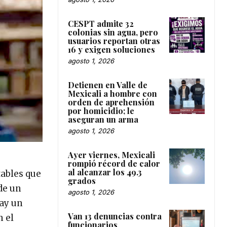
CESPT admite 32
colonias sin agua, pero
usuarios reportan otras
16 y exigen soluciones
agosto 1, 2026
Detienen en Valle de
Mexicali a hombre con
orden de aprehensión
por homicidio; le
aseguran un arma
agosto 1, 2026
Ayer viernes, Mexicali
rompió récord de calor
al alcanzar los 49.3
tables que
grados
de un
agosto 1, 2026
hay un
Van 13 denuncias contra
 el
funcionarios