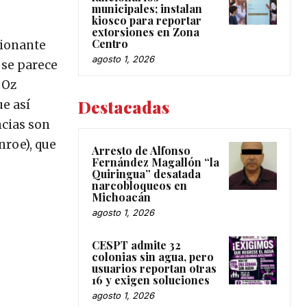
municipales; instalan
kiosco para reportar
extorsiones en Zona
Centro
sionante
agosto 1, 2026
 se parece
 Oz
Destacadas
ue así
ncias son
nroe), que
Arresto de Alfonso
Fernández Magallón “la
Quiringua” desatada
narcobloqueos en
Michoacán
agosto 1, 2026
CESPT admite 32
colonias sin agua, pero
usuarios reportan otras
16 y exigen soluciones
agosto 1, 2026