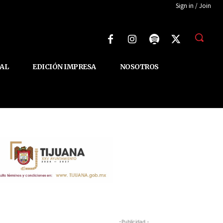
Sign in / Join
AL
EDICIÓN IMPRESA
NOSOTROS
-Publicidad -