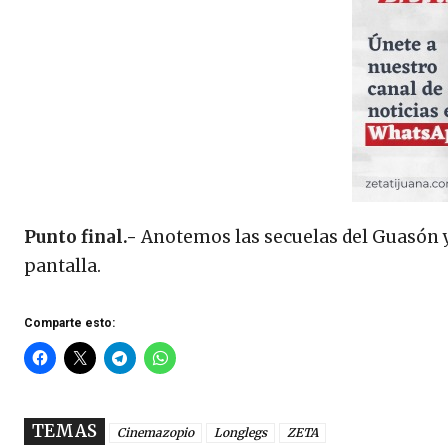
Punto final.-
Anotemos las secuelas del Guasón y
pantalla.
Comparte esto:
TEMAS
Cinemazopio
Longlegs
ZETA