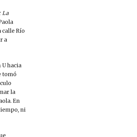
r
La
Paola
 calle Río
r a
n U hacia
ue tomó
ículo
mar la
aola. En
tiempo, ni
fue