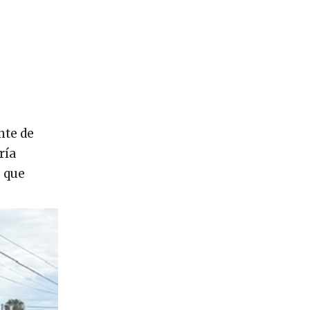
nte de
ría
o que