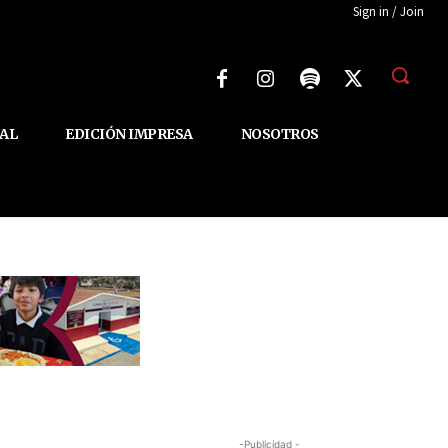
Sign in / Join
AL
EDICIÓN IMPRESA
NOSOTROS
-Publicidad -