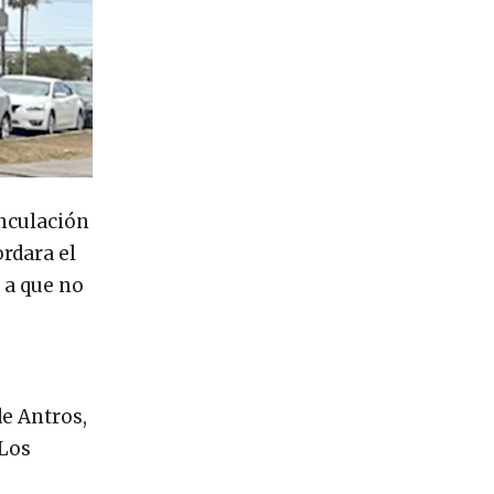
inculación
rdara el
 a que no
de Antros,
 Los