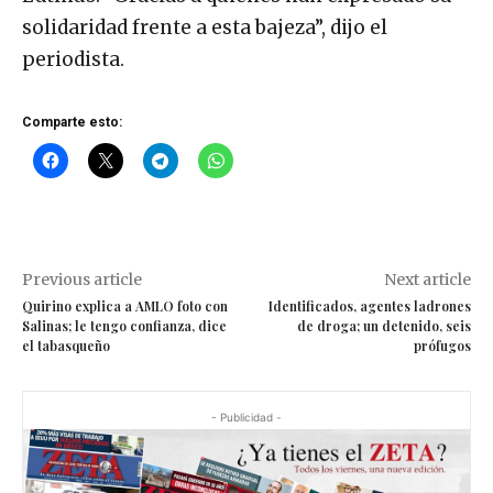
solidaridad frente a esta bajeza”, dijo el
periodista.
Comparte esto:
Previous article
Next article
Quirino explica a AMLO foto con
Identificados, agentes ladrones
Salinas; le tengo confianza, dice
de droga; un detenido, seis
el tabasqueño
prófugos
- Publicidad -