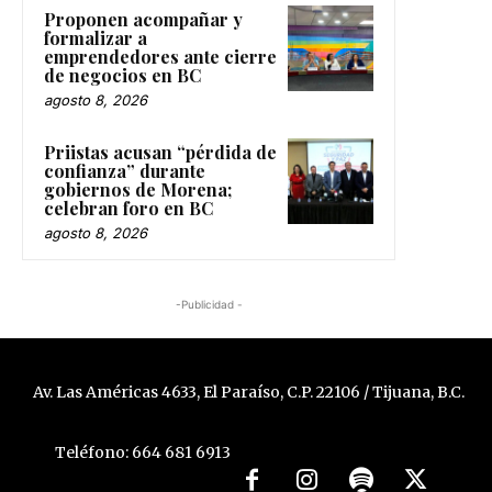
Proponen acompañar y
formalizar a
emprendedores ante cierre
de negocios en BC
agosto 8, 2026
Priistas acusan “pérdida de
confianza” durante
gobiernos de Morena;
celebran foro en BC
agosto 8, 2026
-Publicidad -
Av. Las Américas 4633, El Paraíso, C.P. 22106 / Tijuana, B.C.
Teléfono: 664 681 6913