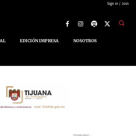
Sign in / Join
AL
EDICIÓN IMPRESA
NOSOTROS
-Publicidad -