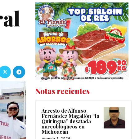
ral
Notas recientes
Arresto de Alfonso
Fernández Magallón “la
Quiringua” desatada
narcobloqueos en
Michoacán
agosto 1, 2026