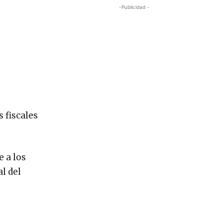
-Publicidad -
s fiscales
 a los
l del