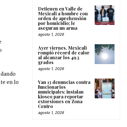
Detienen en Valle de
Mexicali a hombre con
orden de aprehensión
por homicidio; le
aseguran un arma
agosto 1, 2026
e
Ayer viernes, Mexicali
o
rompió récord de calor
al alcanzar los 49.3
grados
agosto 1, 2026
o dando
Van 13 denuncias contra
te en lo
funcionarios
municipales; instalan
kiosco para reportar
extorsiones en Zona
Centro
agosto 1, 2026