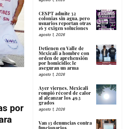
CESPT admite 32
colonias sin agua, pero
usuarios reportan otras
16 y exigen soluciones
agosto 1, 2026
Detienen en Valle de
Mexicali a hombre con
orden de aprehensión
por homicidio; le
aseguran un arma
agosto 1, 2026
Ayer viernes, Mexicali
rompió récord de calor
al alcanzar los 49.3
grados
as por
agosto 1, 2026
ara
Van 13 denuncias contra
funcionarios