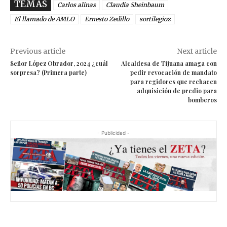
TEMAS
Carlos alinas
Claudia Sheinbaum
El llamado de AMLO
Ernesto Zedillo
sortilegioz
Previous article
Next article
Señor López Obrador, 2024 ¿cuál
Alcaldesa de Tijuana amaga con
sorpresa? (Primera parte)
pedir revocación de mandato
para regidores que rechacen
adquisición de predio para
bomberos
- Publicidad -