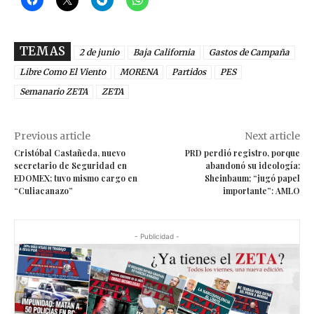
TEMAS
2 de junio
Baja California
Gastos de Campaña
Libre Como El Viento
MORENA
Partidos
PES
Semanario ZETA
ZETA
Previous article
Next article
Cristóbal Castañeda, nuevo
PRD perdió registro, porque
secretario de Seguridad en
abandonó su ideología:
EDOMEX; tuvo mismo cargo en
Sheinbaum; “jugó papel
“Culiacanazo”
importante”: AMLO
- Publicidad -