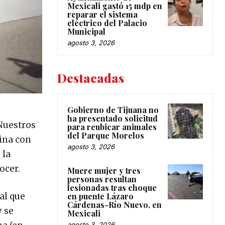
Mexicali gastó 15 mdp en
reparar el sistema
eléctrico del Palacio
Municipal
agosto 3, 2026
Destacadas
Gobierno de Tijuana no
ha presentado solicitud
 Nuestros
para reubicar animales
del Parque Morelos
uina con
agosto 3, 2026
 la
ocer.
Muere mujer y tres
personas resultan
lesionadas tras choque
al que
en puente Lázaro
Cárdenas-Río Nuevo, en
y se
Mexicali
agosto 3, 2026