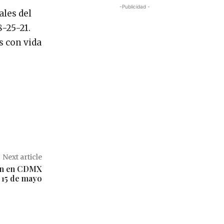
-Publicidad -
ales del
-25-21.
s con vida
Next article
ión en CDMX
l 15 de mayo