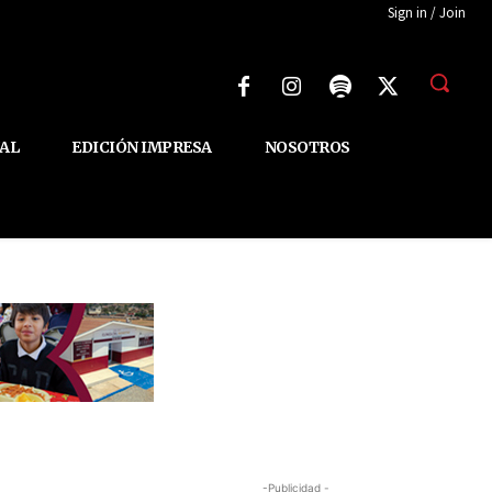
Sign in / Join
AL
EDICIÓN IMPRESA
NOSOTROS
-Publicidad -