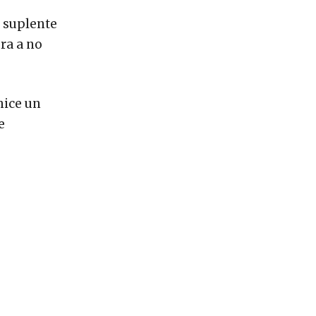
u suplente
era a no
hice un
e