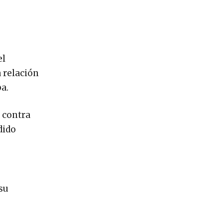
el
a relación
a.
 contra
dido
su