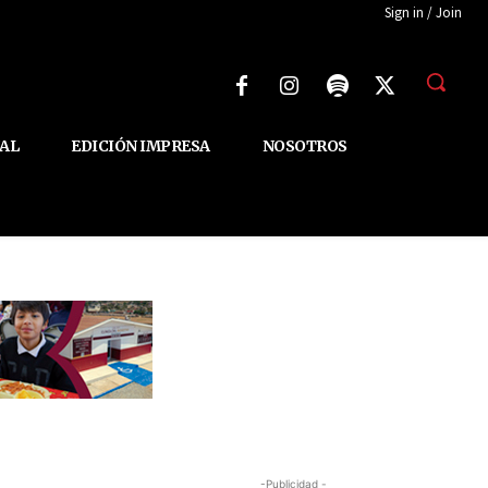
Sign in / Join
AL
EDICIÓN IMPRESA
NOSOTROS
-Publicidad -