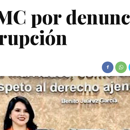
 MC por denunc
rrupción