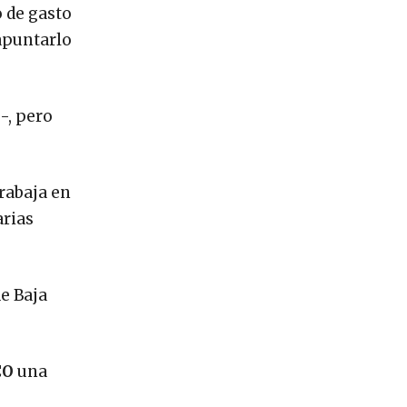
o de gasto
 apuntarlo
-, pero
trabaja en
arias
e Baja
CO
una