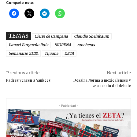
Comparte esto:
TEMAS
Cierre de Campaña
Claudia Sheinbaum
Ismael Burgueño Ruiz
MORENA
rancheras
Semanario ZETA
Tijuana
ZETA
Previous article
Next article
Padres vencen a Yankees
Desaira Norma a mexicalenses y
se ausenta del debate
- Publicidad -