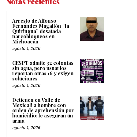
Notas recientes
Arresto de Alfonso
Fernández Magallón “la
Quiringua” desatada
narcobloqueos en
Michoacán
agosto 1, 2026
CESPT admite 32 colonias
sin agua, pero usuarios
reportan otras 16 y exigen
soluciones
agosto 1, 2026
Detienen en Valle de
Mexicali a hombre con
orden de aprehensión por
homicidio; le aseguran un
arma
agosto 1, 2026