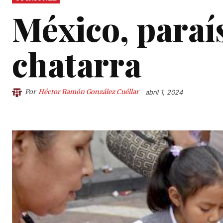
México, paraí
chatarra
Por
Héctor Ramón González Cuéllar
abril 1, 2024