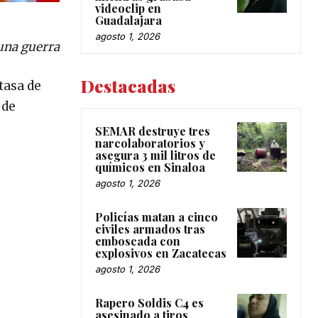
videoclip en
Guadalajara
agosto 1, 2026
una guerra
Destacadas
tasa de
 de
SEMAR destruye tres
narcolaboratorios y
asegura 3 mil litros de
químicos en Sinaloa
agosto 1, 2026
Policías matan a cinco
civiles armados tras
emboscada con
explosivos en Zacatecas
agosto 1, 2026
Rapero Soldis C4 es
asesinado a tiros