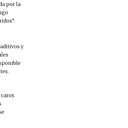
da por la
esgo
idos”.
aditivos y
ales
isponible
tes.
 caros
s
se