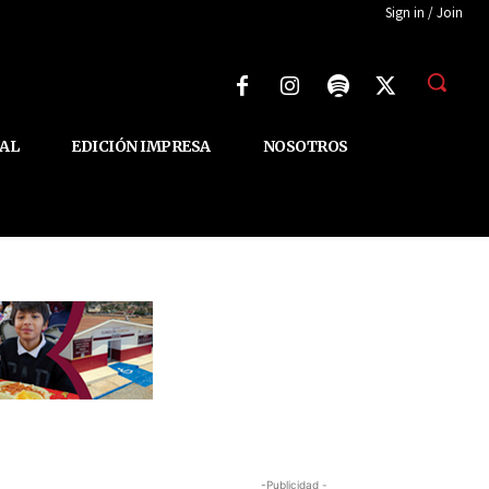
Sign in / Join
AL
EDICIÓN IMPRESA
NOSOTROS
-Publicidad -