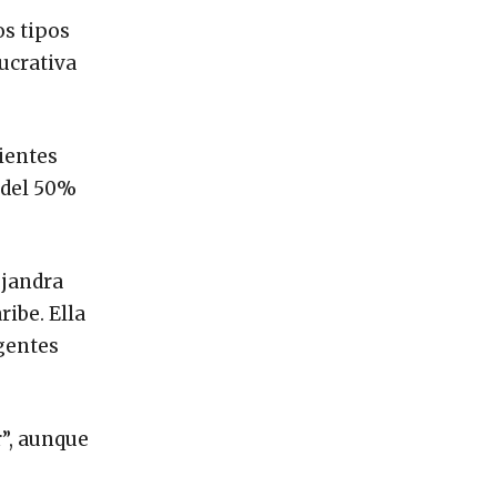
os tipos
lucrativa
ientes
 del 50%
ejandra
ibe. Ella
igentes
”, aunque