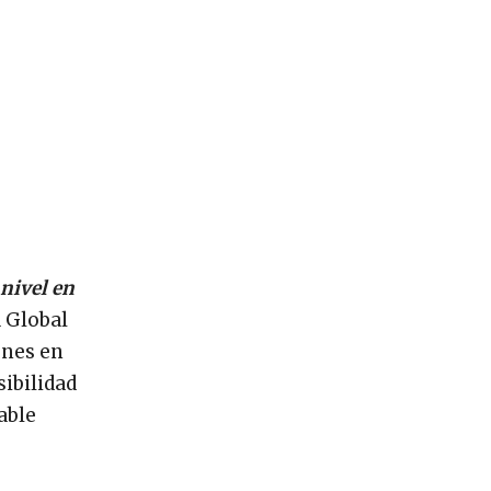
nivel en
a Global
ones en
sibilidad
able